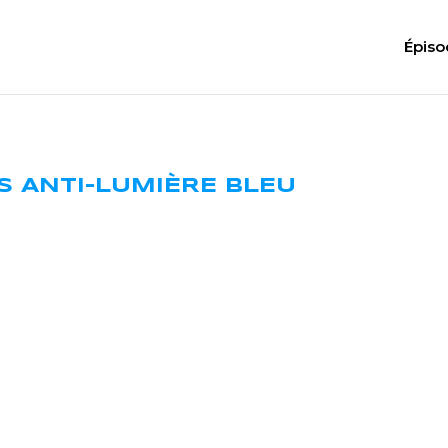
Épiso
ES ANTI-LUMIÈRE BLEU
OMMENT OPTIMISER TON CERVEAU ? – JÉRÉM