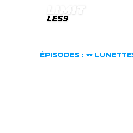
ÉPISODES : 🕶 LUNETT
#9 : C