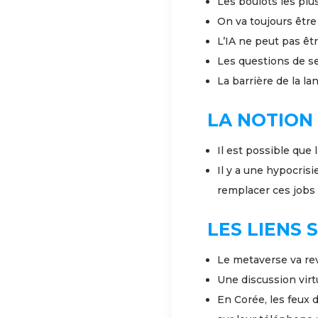
Les boulots les plus
On va toujours être
L’IA ne peut pas êt
Les questions de se
La barrière de la lan
LA NOTION 
Il est possible que 
Il y a une hypocrisi
remplacer ces jobs 
LES LIENS S
Le metaverse va reve
Une discussion virtu
En Corée, les feux d