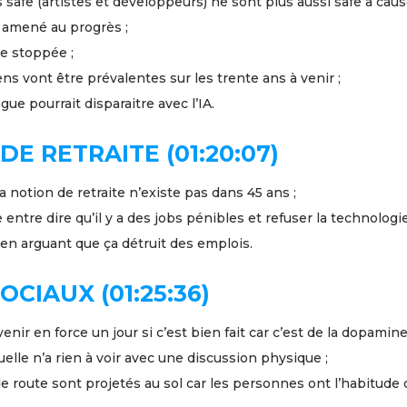
 safe (artistes et développeurs) ne sont plus aussi safe à cause
 amené au progrès ;
re stoppée ;
ns vont être prévalentes sur les trente ans à venir ;
gue pourrait disparaitre avec l’IA.
DE RETRAITE (01:20:07)
la notion de retraite n’existe pas dans 45 ans ;
e entre dire qu’il y a des jobs pénibles et refuser la technologi
en arguant que ça détruit des emplois.
OCIAUX (01:25:36)
nir en force un jour si c’est bien fait car c’est de la dopamine 
elle n’a rien à voir avec une discussion physique ;
e route sont projetés au sol car les personnes ont l’habitude d