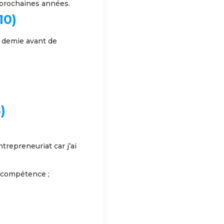
 prochaines années.
10)
t demie avant de
8)
ntrepreneuriat car j’ai
e compétence ;