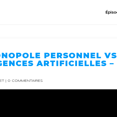
Épiso
MONOPOLE PERSONNEL VS
GENCES ARTIFICIELLES –
D
ET
|
0 COMMENTAIRES