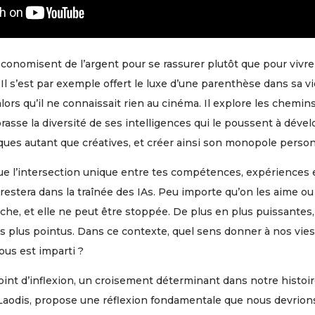
conomisent de l’argent pour se rassurer plutôt que pour vivre 
 Il s’est par exemple offert le luxe d’une parenthèse dans sa v
alors qu’il ne connaissait rien au cinéma. Il explore les chemin
rasse la diversité de ses intelligences qui le poussent à déve
ues autant que créatives, et créer ainsi son monopole person
e l’intersection unique entre tes compétences, expériences et
estera dans la traînée des IAs. Peu importe qu’on les aime ou 
che, et elle ne peut être stoppée. De plus en plus puissantes
es plus pointus. Dans ce contexte, quel sens donner à nos vies
ous est imparti ?
t d’inflexion, un croisement déterminant dans notre histoire
c Laodis, propose une réflexion fondamentale que nous devrio