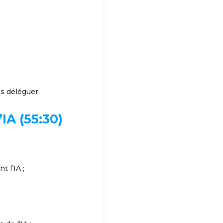
es déléguer.
IA (55:30)
t l’IA ;