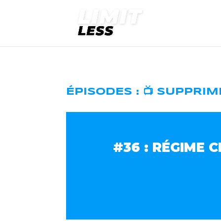
ÉPISODES : 📺 SUPPRI
#36 : RÉGIME 