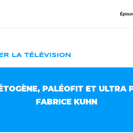
Épiso
MER LA TÉLÉVISION
CÉTOGÈNE, PALÉOFIT ET ULTRA
FABRICE KUHN