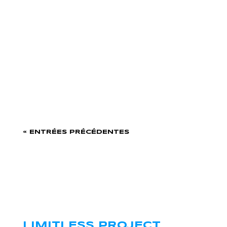
#45 : LE SECRET DE
L’ÉPIGÉNÉTIQUE DES ZONES
BLEUES – DAVID TAN
« ENTRÉES PRÉCÉDENTES
LIMITLESS PROJECT