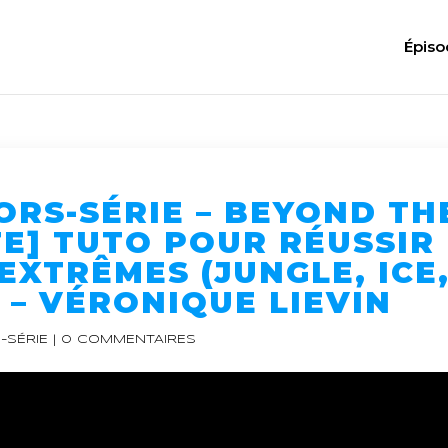
Épiso
HORS-SÉRIE – BEYOND TH
E] TUTO POUR RÉUSSIR
EXTRÊMES (JUNGLE, ICE
 – VÉRONIQUE LIEVIN
-SÉRIE
|
0 COMMENTAIRES