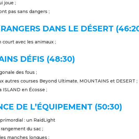
i joue ;
ont pas sans dangers ;
RANGERS DANS LE DÉSERT (46:2
n court avec les animaux ;
INS DÉFIS (48:30)
agonale des fous ;
deux autres courses Beyond Ultimate, MOUNTAINS et DESERT ;
 la ISLAND en Écosse ;
CE DE L’ÉQUIPEMENT (50:30)
 primordial : un RaidLight
u rangement du sac ;
des manches longues ;