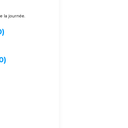
.
 la journée.
0)
0)