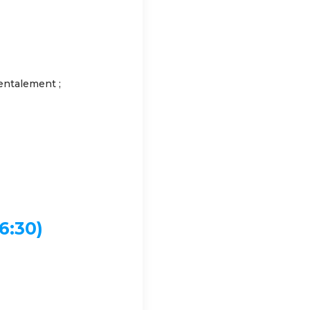
entalement ;
:30)