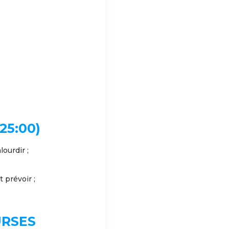
25:00)
ourdir ;
 prévoir ;
URSES